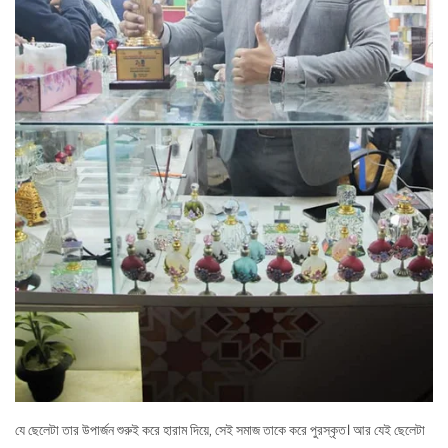
যে ছেলেটা তার উপার্জন শুরুই করে হারাম দিয়ে, সেই সমাজ তাকে করে পুরস্কৃত। আর যেই ছেলেটা