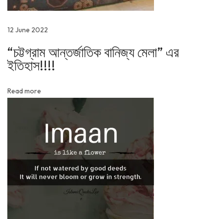
ই
তি
হা
12 June 2022
স
“চট্টগ্রাম আন্তর্জাতিক বানিজ্য মেলা” এর
!
ইতিহাস!!!!
!
!
Read more
!