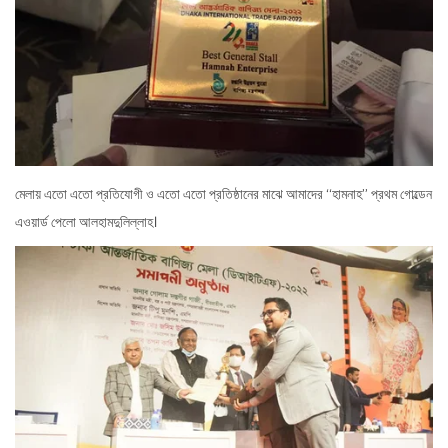
মেলায় এতো এতো প্রতিযোগী ও এতো এতো প্রতিষ্ঠানের মাঝে আমাদের “হামনাহ” প্রথম গোল্ডেন
এওয়ার্ড পেলো আলহামদুলিল্লাহ।