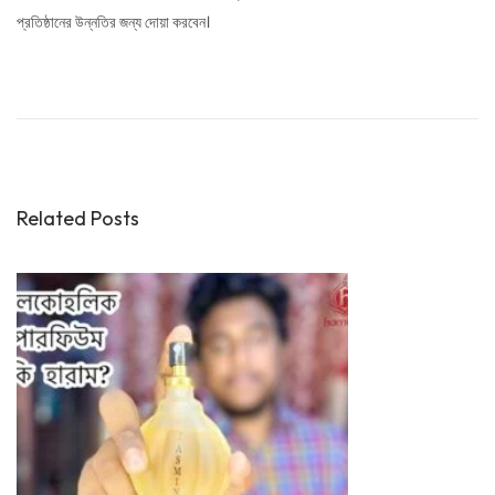
প্রতিষ্ঠানের উন্নতির জন্য দোয়া করবেন।
ঈ
মা
ন
ভ
ঙ্গে
Related Posts
র
দ
শ
টি
কা
র
ণ
“
চ