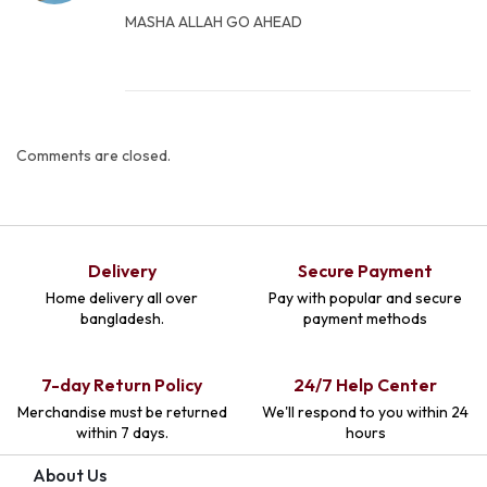
0
MASHA ALLAH GO AHEAD
M
a
y
2
Comments are closed.
0
2
2
Delivery
Secure Payment
Home delivery all over
Pay with popular and secure
bangladesh.
payment methods
7-day Return Policy
24/7 Help Center
Merchandise must be returned
We'll respond to you within 24
within 7 days.
hours
About Us